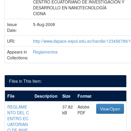
CENTRO ECUATORIANO DE INVESTIGACIÓN Y
DESARROLLO EN NANOTECNOLOGÍA
CIDNA
Issue
5-Aug-2008
Date:
URI:
http://www.dspace.espol.edu.ec/handle/123456789/
Appears in
Reglamentos
Collections:
Files in This Item:
File
Description
Size
Format
REGLAME
37.82
Adobe
View/Open
NTO DEL C
kB
PDF
ENTRO EC
UATORIAN
O DE INVE