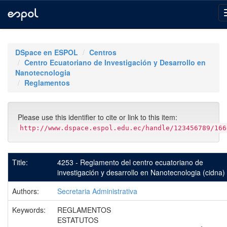
Skip
navigation
DSpace en ESPOL
Centros
Centro Ecuatoriano de Investigación y Desarrollo en
Nanotecnologia
Reglamentos
Please use this identifier to cite or link to this item:
http://www.dspace.espol.edu.ec/handle/123456789/166
Title:
4253 - Reglamento del centro ecuatoriano de
investigación y desarrollo en Nanotecnologia (cidna)
Authors:
Secretaria Administrativa
Keywords:
REGLAMENTOS
ESTATUTOS