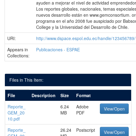
ayuden a mejorar el nivel de actividad emprendedor
Los reportes globales, nacionales, temas especiale
nuevos desarrollo están en www.gemconsortium. or
programa en el año 2008 fue auspiciado por Babso
College y la Universidad del Desarrollo de Chile.
URI:
http://www.dspace.espol.edu.ec/handle/123456789
Appears in
Publicaciones - ESPAE
Collections:
Files in This Item:
File
Description
Size
Format
Reporte_
6.24
Adobe
View/Open
GEM_20
MB
PDF
10.pdf
Reporte_
26.24
Postscript
View/Open