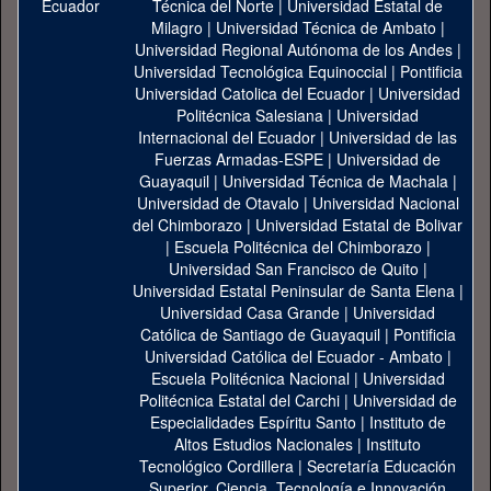
Técnica del Norte
|
Universidad Estatal de
Milagro
|
Universidad Técnica de Ambato
|
Universidad Regional Autónoma de los Andes
|
Universidad Tecnológica Equinoccial
|
Pontificia
Universidad Catolica del Ecuador
|
Universidad
Politécnica Salesiana
|
Universidad
Internacional del Ecuador
|
Universidad de las
Fuerzas Armadas-ESPE
|
Universidad de
Guayaquil
|
Universidad Técnica de Machala
|
Universidad de Otavalo
|
Universidad Nacional
del Chimborazo
|
Universidad Estatal de Bolivar
|
Escuela Politécnica del Chimborazo
|
Universidad San Francisco de Quito
|
Universidad Estatal Peninsular de Santa Elena
|
Universidad Casa Grande
|
Universidad
Católica de Santiago de Guayaquil
|
Pontificia
Universidad Católica del Ecuador - Ambato
|
Escuela Politécnica Nacional
|
Universidad
Politécnica Estatal del Carchi
|
Universidad de
Especialidades Espíritu Santo
|
Instituto de
Altos Estudios Nacionales
|
Instituto
Tecnológico Cordillera
|
Secretaría Educación
Superior, Ciencia, Tecnología e Innovación