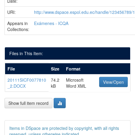
Date:
URI:
http://www.dspace.espol.edu.ec/handle/123456789/
Appears in
Exámenes - ICQA
Collections:
Files in This Item:
File
Size
Format
20111SICF0077810
74.2
Microsoft
View/Open
_2.DOCX
kB
Word XML
Show full item record
Items in DSpace are protected by copyright, with all rights
reserved, unless otherwise indicated.