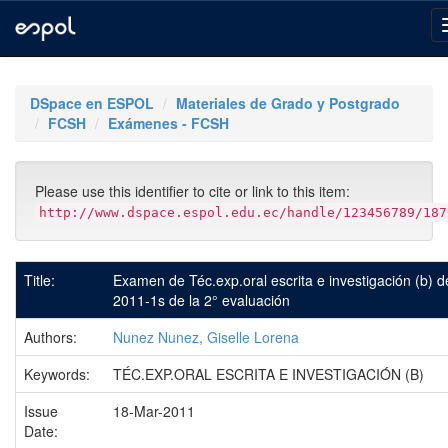
Skip
navigation
DSpace en ESPOL
Materiales de Grado y Postgrado
FCSH
Exámenes - FCSH
Please use this identifier to cite or link to this item:
http://www.dspace.espol.edu.ec/handle/123456789/187
Title:
Examen de Téc.exp.oral escrita e investigación (b) d
2011-1s de la 2° evaluación
Authors:
Nunez Nunez, Giselle Lorena
Keywords:
TÉC.EXP.ORAL ESCRITA E INVESTIGACIÓN (B)
Issue
18-Mar-2011
Date: