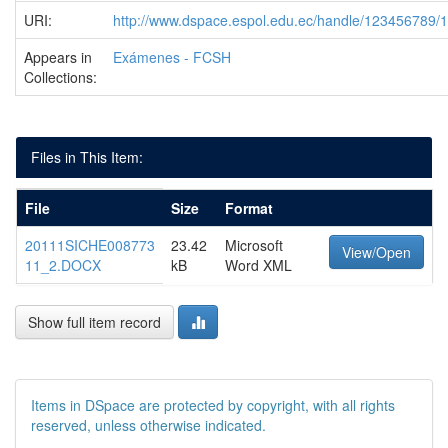
URI:
http://www.dspace.espol.edu.ec/handle/123456789/
Appears in
Exámenes - FCSH
Collections:
Files in This Item:
File
Size
Format
20111SICHE008773
23.42
Microsoft
View/Open
11_2.DOCX
kB
Word XML
Show full item record
Items in DSpace are protected by copyright, with all rights
reserved, unless otherwise indicated.