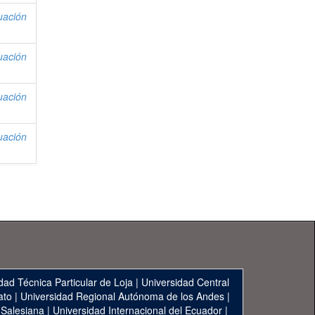
uación
uación
uación
uación
dad Técnica Particular de Loja
|
Universidad Central
ato
|
Universidad Regional Autónoma de los Andes
|
 Salesiana
|
Universidad Internacional del Ecuador
|