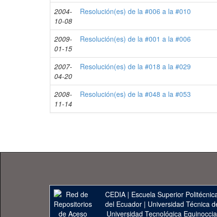
2004-
Resolución(es) de la #006 a la #010
10-08
2009-
Resolución(es) de la #001 a la #006
01-15
2007-
Resolución(es) de la #018 a la #029
04-20
2008-
Resolución(es) de la #048 a la #053
11-14
CEDIA
|
Escuela Superior Politécnica
del Ecuador
|
Universidad Técnica d
Universidad Tecnológica Equinoccia