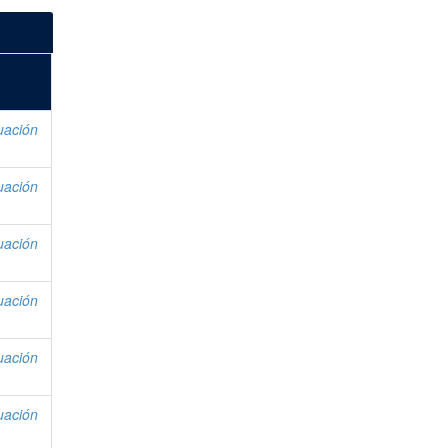
uación
uación
uación
uación
uación
uación