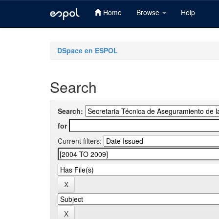
Home
Browse
Help
Skip
navigation
DSpace en ESPOL
Search
Search:
for
Current filters: