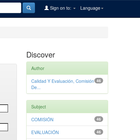
Sign on to:
Language
Discover
Author
Calidad Y Evaluación, Comisión
46
De...
Subject
COMISIÓN
46
EVALUACIÓN
46