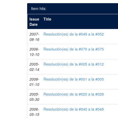
Item hits:
Issue
Title
Date
2007-
Resolución(es) de la #049 a la #052
08-16
2006-
Resolución(es) de la #070 a la #075
10-10
2005-
Resolución(es) de la #005 a la #012
02-14
2008-
Resolución(es) de la #001 a la #005
01-10
2005-
Resolución(es) de la #020 a la #028
05-30
2006-
Resolución(es) de la #040 a la #048
05-15