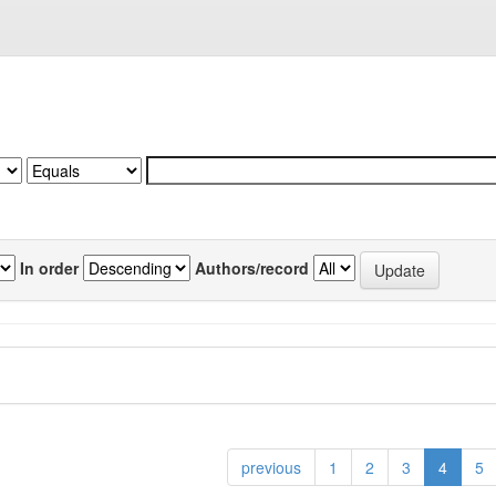
In order
Authors/record
previous
1
2
3
4
5