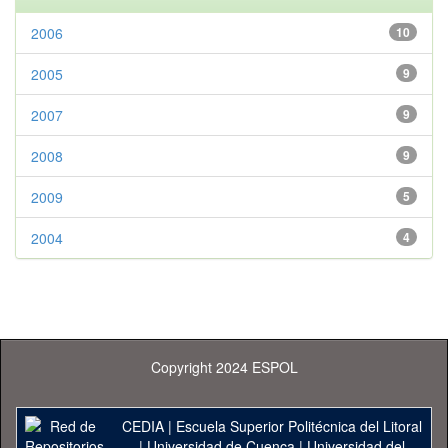
2006
10
2005
9
2007
9
2008
9
2009
5
2004
4
Copyright 2024 ESPOL
CEDIA
|
Escuela Superior Politécnica del Litoral
|
Universidad de Cuenca
|
Universidad del