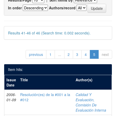
Results/Page
|
Sort items by
In order
Authors/record
Results 41-46 of 46 (Search time: 0.002 seconds).
previous
1
...
2
3
4
5
next
Item hits:
Issue
Title
Author(s)
Date
2006-
Resolución(es) de la #001 a la
Calidad Y
01-09
#012
Evaluación,
Comisión De
Evaluación Interna