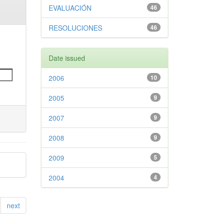
EVALUACIÓN
46
RESOLUCIONES
46
Date issued
2006
10
2005
9
2007
9
2008
9
2009
5
2004
4
next