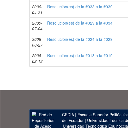
2006-
Resolución(es) de la #033 a la #039
04-21
2005-
Resolución(es) de la #029 a la #034
07-04
2008-
Resolución(es) de la #024 a la #029
06-27
2006-
Resolución(es) de la #013 a la #019
02-13
CEDIA
|
Escuela Superior Politécnica
del Ecuador
|
Universidad Técnica d
Universidad Tecnológica Equinoccia