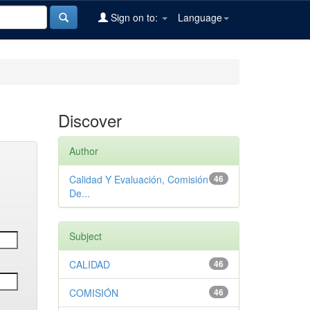
Sign on to:
Language
Discover
Author
Calidad Y Evaluación, Comisión
46
De...
Subject
CALIDAD
46
COMISIÓN
46