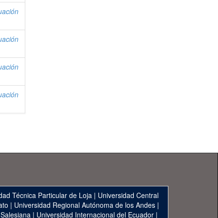
uación
uación
uación
uación
dad Técnica Particular de Loja
|
Universidad Central
ato
|
Universidad Regional Autónoma de los Andes
|
 Salesiana
|
Universidad Internacional del Ecuador
|