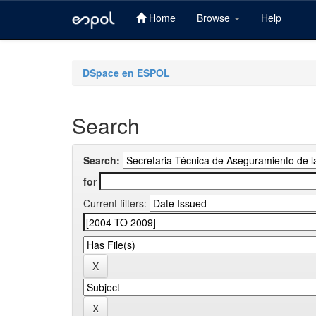
Home
Browse
Help
Skip
navigation
DSpace en ESPOL
Search
Search:
for
Current filters: