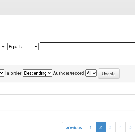
In order
Authors/record
previous
1
2
3
4
5