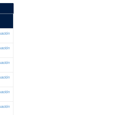
uación
uación
uación
uación
uación
uación