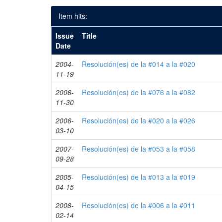
Item hits:
Issue
Title
Date
2004-
Resolución(es) de la #014 a la #020
11-19
2006-
Resolución(es) de la #076 a la #082
11-30
2006-
Resolución(es) de la #020 a la #026
03-10
2007-
Resolución(es) de la #053 a la #058
09-28
2005-
Resolución(es) de la #013 a la #019
04-15
2008-
Resolución(es) de la #006 a la #011
02-14