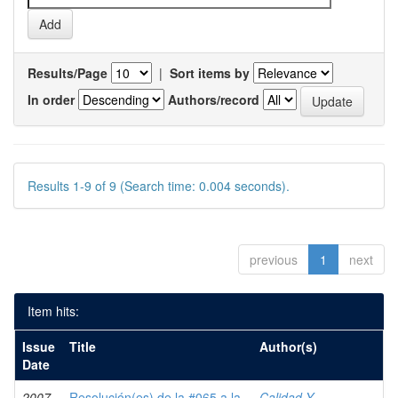
Results/Page
|
Sort items by
In order
Authors/record
Results 1-9 of 9 (Search time: 0.004 seconds).
previous
1
next
Item hits:
Issue
Title
Author(s)
Date
2007-
Resolución(es) de la #065 a la
Calidad Y