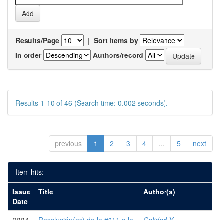
Results/Page
|
Sort items by
In order
Authors/record
Results 1-10 of 46 (Search time: 0.002 seconds).
previous
1
2
3
4
...
5
next
Item hits:
Issue
Title
Author(s)
Date
2004-
Resolución(es) de la #011 a la
Calidad Y