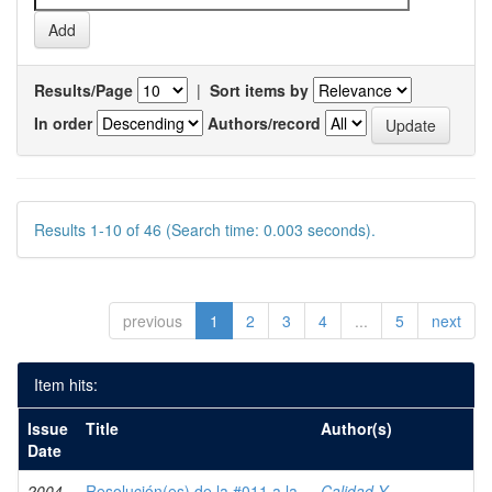
Results/Page
|
Sort items by
In order
Authors/record
Results 1-10 of 46 (Search time: 0.003 seconds).
previous
1
2
3
4
...
5
next
Item hits:
Issue
Title
Author(s)
Date
2004-
Resolución(es) de la #011 a la
Calidad Y