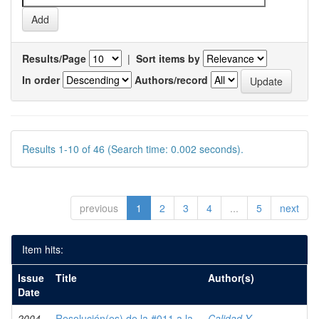
Results/Page
|
Sort items by
In order
Authors/record
Results 1-10 of 46 (Search time: 0.002 seconds).
previous
1
2
3
4
...
5
next
Item hits:
Issue
Title
Author(s)
Date
2004-
Resolución(es) de la #011 a la
Calidad Y