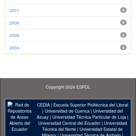
2007
9
2008
9
2009
5
2004
4
Copyright 2024 ESPOL
CEDIA
|
Escuela Superior Politécnica del Litoral
|
Universidad de Cuenca
|
Universidad del
Azuay
|
Universidad Técnica Particular de Loja
|
Universidad Central del Ecuador
|
Universidad
Técnica del Norte
|
Universidad Estatal de
Milagro
|
Universidad Técnica de Ambato
|