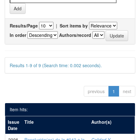
Results/Page
|
Sort items by
In order
Authors/record
Results 1-9 of 9 (Search time: 0.002 seconds).
previous
1
next
Item hits:
Issue
Title
Author(s)
Date
2008-
Resolución(es) de la #042 a la
Calidad Y