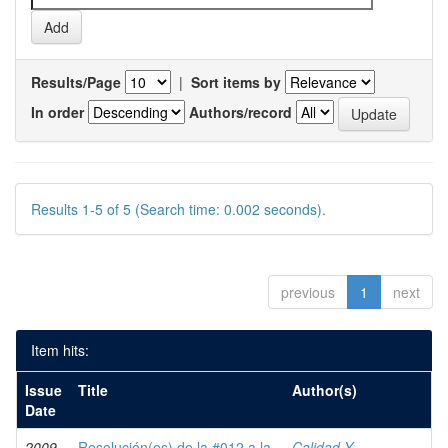
Results/Page
|
Sort items by
In order
Authors/record
Results 1-5 of 5 (Search time: 0.002 seconds).
previous
1
next
Item hits:
Issue
Title
Author(s)
Date
2009-
Resolución(es) de la #012 a la
Calidad Y