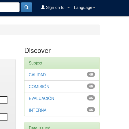
Sign on to:
Language
Discover
Subject
CALIDAD
46
COMISIÓN
46
EVALUACIÓN
46
INTERNA
46
Date issued