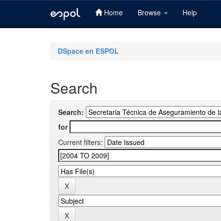
Home
Browse
Help
Skip
navigation
DSpace en ESPOL
Search
Search:
for
Current filters: