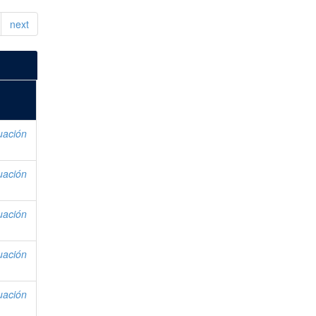
next
uación
uación
uación
uación
uación