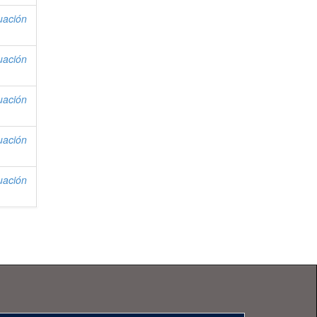
uación
uación
uación
uación
uación