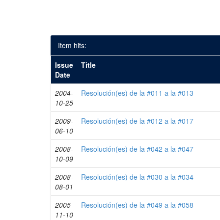
Item hits:
Issue
Title
Date
2004-
Resolución(es) de la #011 a la #013
10-25
2009-
Resolución(es) de la #012 a la #017
06-10
2008-
Resolución(es) de la #042 a la #047
10-09
2008-
Resolución(es) de la #030 a la #034
08-01
2005-
Resolución(es) de la #049 a la #058
11-10