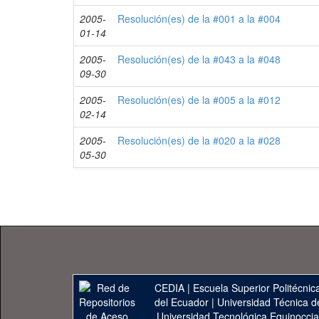
2005-
Resolución(es) de la #001 a la #004
01-14
2005-
Resolución(es) de la #043 a la #048
09-30
2005-
Resolución(es) de la #005 a la #012
02-14
2005-
Resolución(es) de la #020 a la #028
05-30
CEDIA
|
Escuela Superior Politécnica
del Ecuador
|
Universidad Técnica d
Universidad Tecnológica Equinoccia