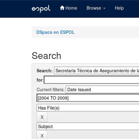
Home
Browse
Help
Skip
navigation
DSpace en ESPOL
Search
Search:
for
Current filters: