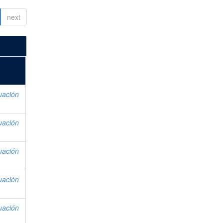
next
uación
uación
uación
uación
uación