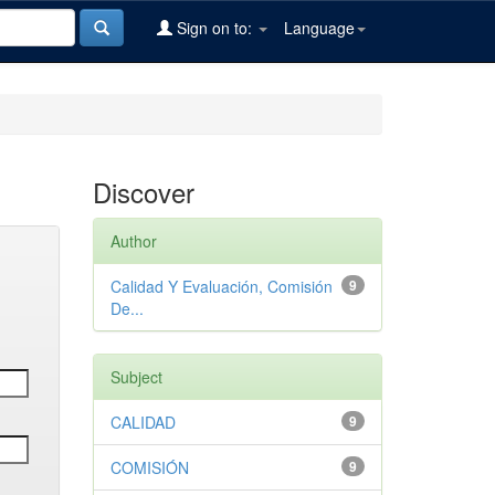
Sign on to:
Language
Discover
Author
Calidad Y Evaluación, Comisión
9
De...
Subject
CALIDAD
9
COMISIÓN
9