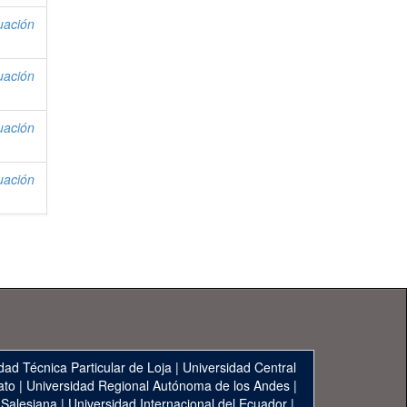
uación
uación
uación
uación
dad Técnica Particular de Loja
|
Universidad Central
ato
|
Universidad Regional Autónoma de los Andes
|
 Salesiana
|
Universidad Internacional del Ecuador
|