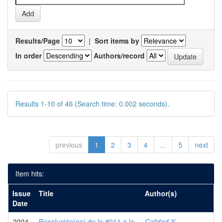
Results/Page
|
Sort items by
In order
Authors/record
Results 1-10 of 46 (Search time: 0.002 seconds).
previous
1
2
3
4
...
5
next
Item hits:
Issue
Title
Author(s)
Date
2004-
Resolución(es) de la #011 a la
Calidad Y