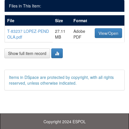
Files in This Item:
File
Size
Format
T-83237 LOPEZ-PEND
27.11
Adobe
View/Open
OLA.pdf
MB
PDF
Show full item record
Items in DSpace are protected by copyright, with all rights
reserved, unless otherwise indicated.
Copyright 2024 ESPOL