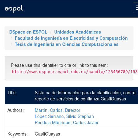
Skip
navigation
DSpace en ESPOL
Unidades Académicas
Facultad de Ingeniería en Electricidad y Computación
Tesis de Ingeniería en Ciencias Computacionales
Please use this identifier to cite or link to this item:
http://www.dspace.espol.edu.ec/handle/123456789/193
Title:
Sistema de información para la planificación, control 
reporte de servicios de confianza GasfiGuayas
Authors:
Martín, Carlos, Director
López Serrano, Silvio Stephan
Péndola Manrique, Carlos Javier
Keywords:
GasfiGuayas