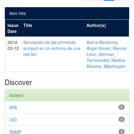
Item hits:
Issue
Title
Author(s)
Date
2014-
Simulación de las primitivas
Ibarra Barahona,
03-13
snmpv2 en un entorno de una
Angel Xavier
;
Ramos
red lan
Leon, German
Temistocles
;
Medina
Moreira, Washington
Discover
Subject
MIB
1
OID
1
SNMP
1