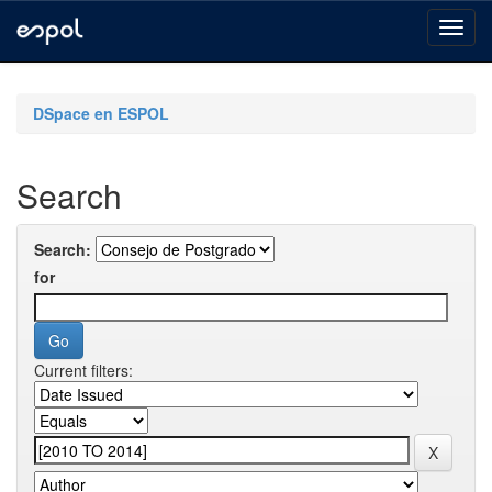
Skip
navigation
DSpace en ESPOL
Search
Search:
for
Current filters: