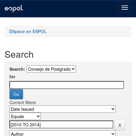
Skip
navigation
DSpace en ESPOL
Search
Search:
for
Current filters: