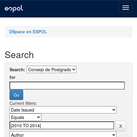
Skip
navigation
DSpace en ESPOL
Search
Search:
for
Current filters: