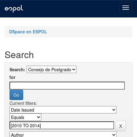
Skip
navigation
DSpace en ESPOL
Search
Search:
for
Current filters: