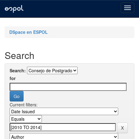
Skip
navigation
DSpace en ESPOL
Search
Search:
for
Current filters: