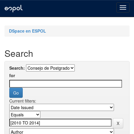
Skip
navigation
DSpace en ESPOL
Search
Search:
for
Current filters: