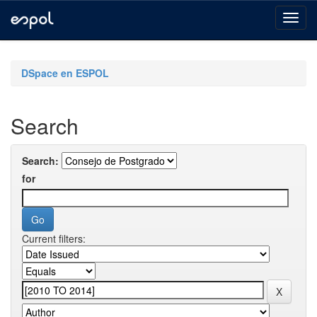
Skip
navigation
DSpace en ESPOL
Search
Search:
for
Current filters: