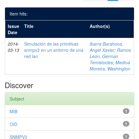
Item hits:
Issue
Title
Author(s)
Date
2014-
Simulación de las primitivas
Ibarra Barahona,
03-13
snmpv2 en un entorno de una
Angel Xavier
;
Ramos
red lan
Leon, German
Temistocles
;
Medina
Moreira, Washington
Discover
Subject
MIB
1
OID
1
SNMPV2
1