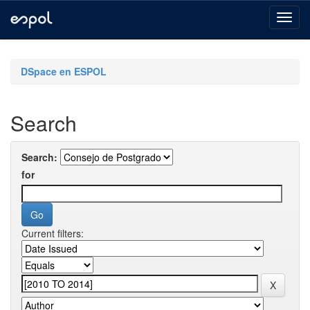
Skip
navigation
DSpace en ESPOL
Search
Search:
for
Current filters: