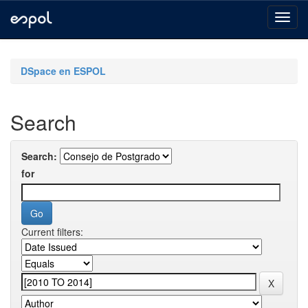
Skip
navigation
DSpace en ESPOL
Search
Search:
for
Current filters: