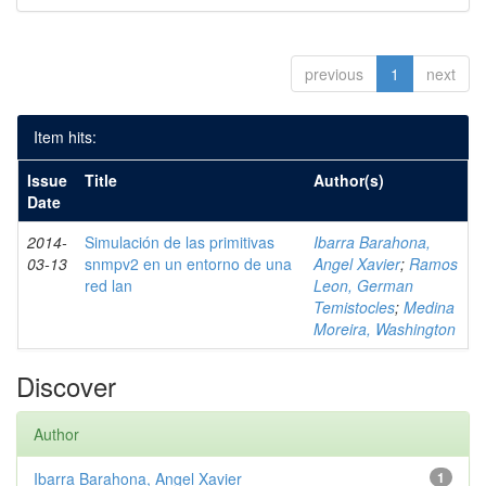
previous
1
next
Item hits:
Issue
Title
Author(s)
Date
2014-
Simulación de las primitivas
Ibarra Barahona,
03-13
snmpv2 en un entorno de una
Angel Xavier
;
Ramos
red lan
Leon, German
Temistocles
;
Medina
Moreira, Washington
Discover
Author
Ibarra Barahona, Angel Xavier
1