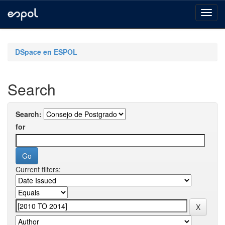
Skip
navigation
DSpace en ESPOL
Search
Search:
for
Current filters: