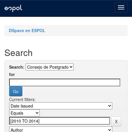
Skip
navigation
DSpace en ESPOL
Search
Search:
for
Current filters: