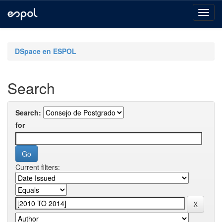
Skip
navigation
DSpace en ESPOL
Search
Search:
for
Current filters: