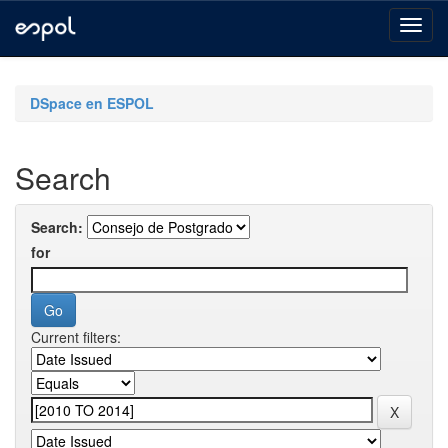
Skip
navigation
DSpace en ESPOL
Search
Search:
for
Current filters: