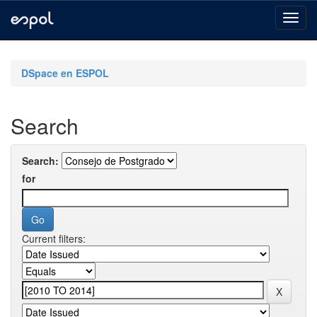
Skip
navigation
DSpace en ESPOL
Search
Search:
for
Current filters: