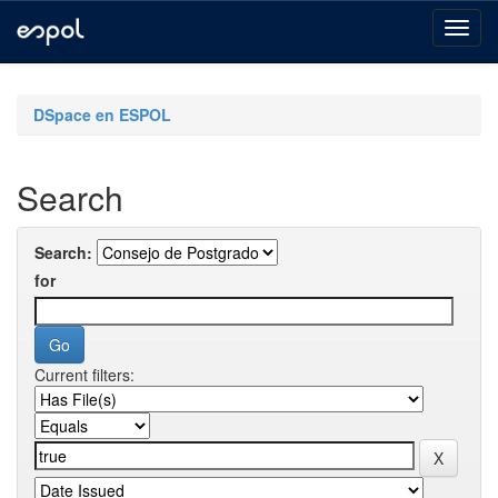
Skip
navigation
DSpace en ESPOL
Search
Search:
for
Current filters: