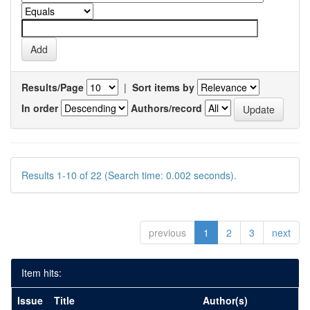
Results/Page
|
Sort items by
In order
Authors/record
Results 1-10 of 22 (Search time: 0.002 seconds).
previous
1
2
3
next
Item hits:
Issue
Title
Author(s)