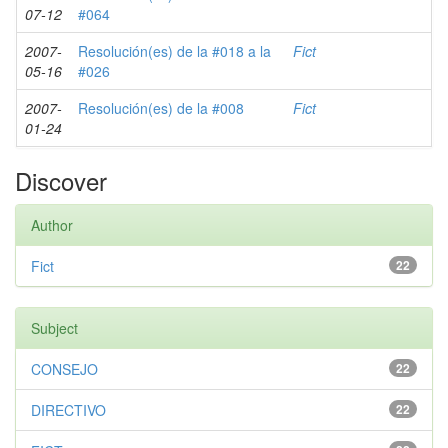
07-12
#064
2007-
Resolución(es) de la #018 a la
Fict
05-16
#026
2007-
Resolución(es) de la #008
Fict
01-24
Discover
Author
Fict
22
Subject
CONSEJO
22
DIRECTIVO
22