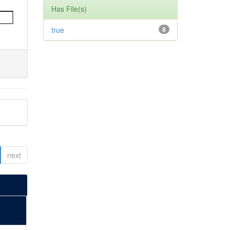
Has File(s)
true
8
next