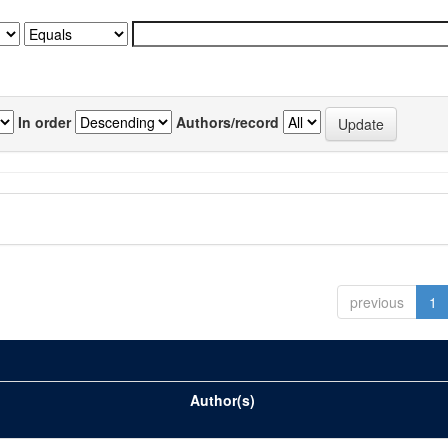
In order
Authors/record
previous
1
Author(s)