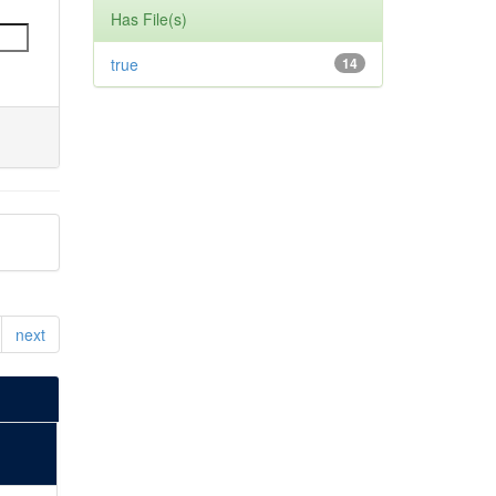
Has File(s)
true
14
next