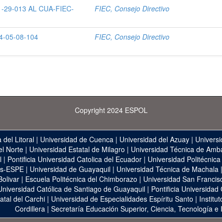
-29-013 AL CUA-FIEC-
FIEC, Consejo Directivo
-05-08-104
FIEC, Consejo Directivo
Copyright 2024 ESPOL
 del Litoral
|
Universidad de Cuenca
|
Universidad del Azuay
|
Universi
el Norte
|
Universidad Estatal de Milagro
|
Universidad Técnica de Amb
l
|
Pontificia Universidad Catolica del Ecuador
|
Universidad Politécnica
as-ESPE
|
Universidad de Guayaquil
|
Universidad Técnica de Machala
Bolivar
|
Escuela Politécnica del Chimborazo
|
Universidad San Francis
Universidad Católica de Santiago de Guayaquil
|
Pontificia Universidad
atal del Carchi
|
Universidad de Especialidades Espíritu Santo
|
Institu
Cordillera
|
Secretaría Educación Superior, Ciencia, Tecnología e