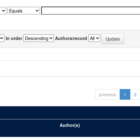
In order
Authors/record
previous
1
2
Author(s)