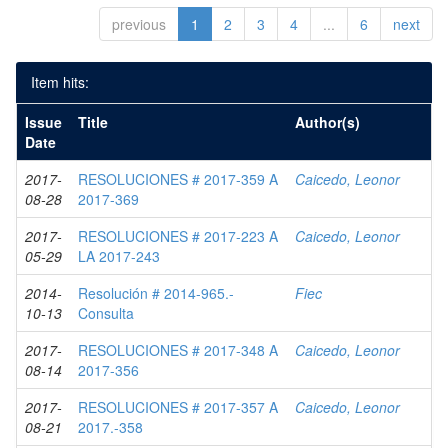
previous
1
2
3
4
...
6
next
Item hits:
Issue
Title
Author(s)
Date
2017-
RESOLUCIONES # 2017-359 A
Caicedo, Leonor
08-28
2017-369
2017-
RESOLUCIONES # 2017-223 A
Caicedo, Leonor
05-29
LA 2017-243
2014-
Resolución # 2014-965.-
Fiec
10-13
Consulta
2017-
RESOLUCIONES # 2017-348 A
Caicedo, Leonor
08-14
2017-356
2017-
RESOLUCIONES # 2017-357 A
Caicedo, Leonor
08-21
2017.-358