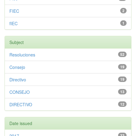
FIEC
2
fIEC
1
Subject
Resoluciones
52
Consejo
19
Directivo
19
CONSEJO
13
DIRECTIVO
12
Date issued
2017
33