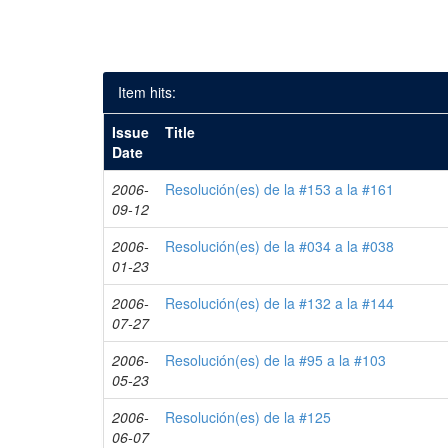
Item hits:
Issue
Title
Date
2006-
Resolución(es) de la #153 a la #161
09-12
2006-
Resolución(es) de la #034 a la #038
01-23
2006-
Resolución(es) de la #132 a la #144
07-27
2006-
Resolución(es) de la #95 a la #103
05-23
2006-
Resolución(es) de la #125
06-07