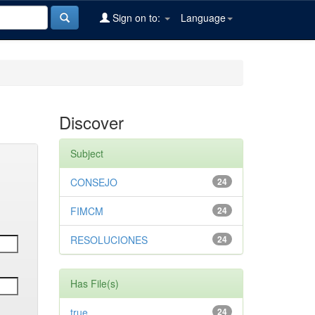
Sign on to:
Language
Discover
Subject
CONSEJO
24
FIMCM
24
RESOLUCIONES
24
Has File(s)
true
24