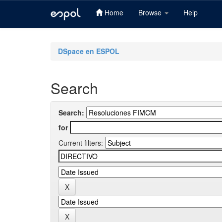
Home
Browse
Help
Skip
navigation
DSpace en ESPOL
Search
Search:
for
Current filters: