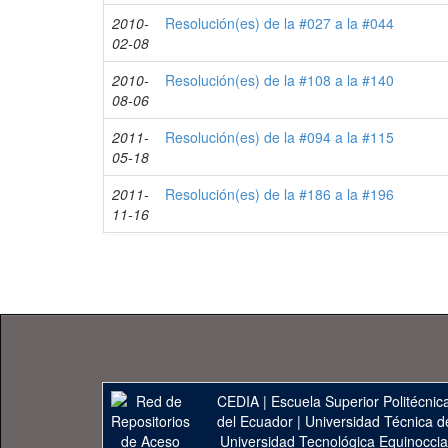
2010-
Resolución(es) de la #027 a la #044
02-08
2010-
Resolución(es) de la #108 a la #140
08-06
2011-
Resolución(es) de la #094 a la #115
05-18
2011-
Resolución(es) de la #186 a la #196
11-16
CEDIA
|
Escuela Superior Politécnica
del Ecuador
|
Universidad Técnica d
Universidad Tecnológica Equinoccia