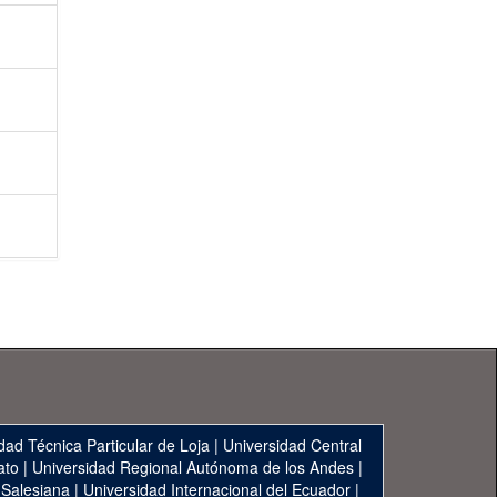
dad Técnica Particular de Loja
|
Universidad Central
ato
|
Universidad Regional Autónoma de los Andes
|
 Salesiana
|
Universidad Internacional del Ecuador
|