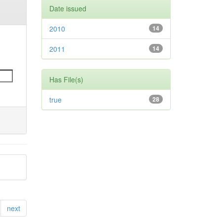
Date issued
2010
14
2011
14
Has File(s)
true
28
next