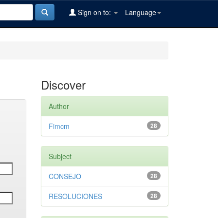
Sign on to:
Language
Discover
Author
Fimcm
28
Subject
CONSEJO
28
RESOLUCIONES
28