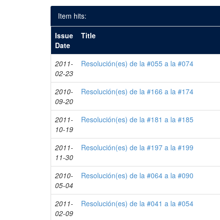
Item hits:
Issue
Title
Date
2011-
Resolución(es) de la #055 a la #074
02-23
2010-
Resolución(es) de la #166 a la #174
09-20
2011-
Resolución(es) de la #181 a la #185
10-19
2011-
Resolución(es) de la #197 a la #199
11-30
2010-
Resolución(es) de la #064 a la #090
05-04
2011-
Resolución(es) de la #041 a la #054
02-09