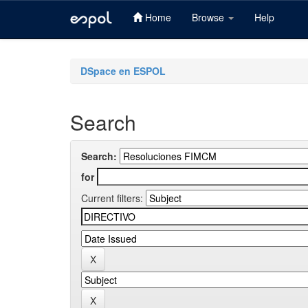
Home
Browse
Help
Skip
navigation
DSpace en ESPOL
Search
Search:
for
Current filters: