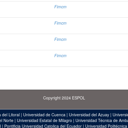
Fimcm
Fimcm
Fimcm
Fimcm
Copyright 2024 ESPOL
 del Litoral
|
Universidad de Cuenca
|
Universidad del Azuay
|
Universi
el Norte
|
Universidad Estatal de Milagro
|
Universidad Técnica de Amb
l
|
Pontificia Universidad Catolica del Ecuador
|
Universidad Politécnica