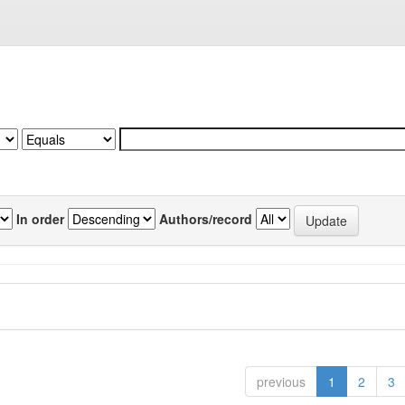
In order
Authors/record
previous
1
2
3