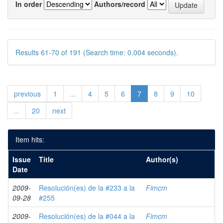
In order
Authors/record
Results 61-70 of 191 (Search time: 0.004 seconds).
previous
1
...
4
5
6
7
8
9
10
...
20
next
Item hits:
Issue
Title
Author(s)
Date
2009-
Resolución(es) de la #233 a la
Fimcm
09-28
#255
2009-
Resolución(es) de la #044 a la
Fimcm