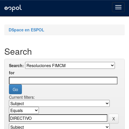
Skip
navigation
DSpace en ESPOL
Search
Search:
for
Current filters: