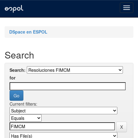
Skip
navigation
DSpace en ESPOL
Search
Search:
for
Current filters: