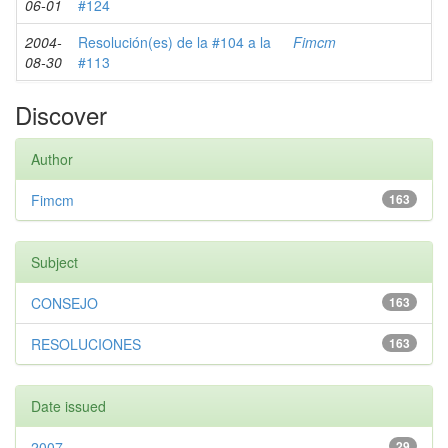
06-01
#124
2004-
Resolución(es) de la #104 a la
Fimcm
08-30
#113
Discover
Author
Fimcm
163
Subject
CONSEJO
163
RESOLUCIONES
163
Date issued
2007
29