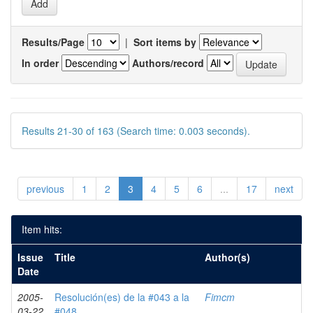
Results/Page
|
Sort items by
In order
Authors/record
Results 21-30 of 163 (Search time: 0.003 seconds).
previous
1
2
3
4
5
6
...
17
next
Item hits:
Issue
Title
Author(s)
Date
2005-
Resolución(es) de la #043 a la
Fimcm
03-22
#048