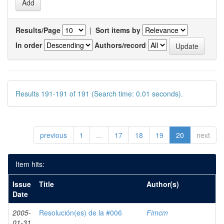
Results/Page
|
Sort items by
In order
Authors/record
Results 191-191 of 191 (Search time: 0.01 seconds).
previous
1
...
17
18
19
20
next
Item hits:
Issue
Title
Author(s)
Date
2005-
Resolución(es) de la #006
Fimcm
01-31