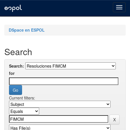
Skip
navigation
DSpace en ESPOL
Search
Search:
for
Current filters: