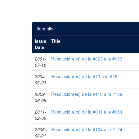
Item hits:
Issue
Title
Date
2001-
Resolución(es) de la #023 a la #033
07-18
2004-
Resolución(es) de la #73 a la #75
06-23
2009-
Resolución(es) de la #116 a la #136
06-08
2011-
Resolución(es) de la #041 a la #054
02-09
2006-
Resolución(es) de la #104 a la #124
06-01