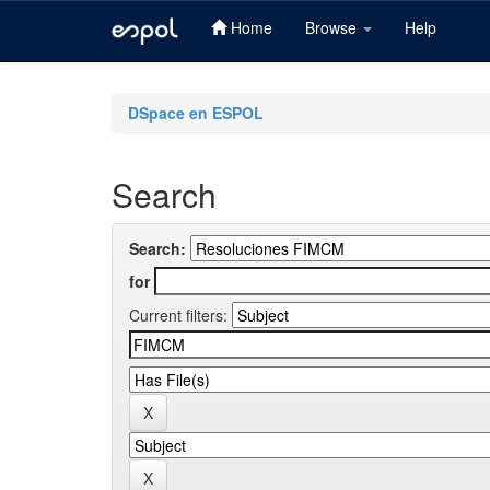
Home
Browse
Help
Skip
navigation
DSpace en ESPOL
Search
Search:
for
Current filters: