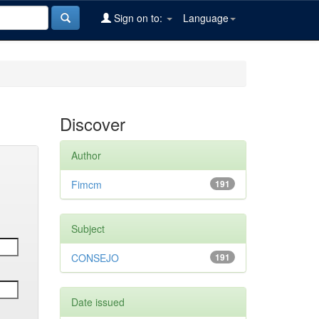
Sign on to:
Language
Discover
Author
Fimcm
191
Subject
CONSEJO
191
Date issued