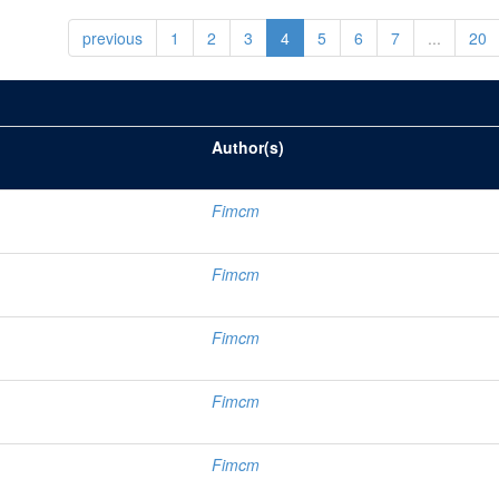
previous
1
2
3
4
5
6
7
...
20
Author(s)
Fimcm
Fimcm
Fimcm
Fimcm
Fimcm