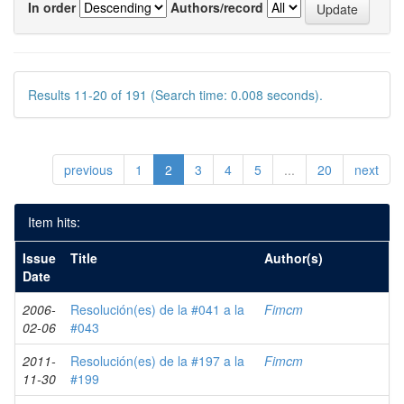
In order
Authors/record
Results 11-20 of 191 (Search time: 0.008 seconds).
previous
1
2
3
4
5
...
20
next
Item hits:
Issue
Title
Author(s)
Date
2006-
Resolución(es) de la #041 a la
Fimcm
02-06
#043
2011-
Resolución(es) de la #197 a la
Fimcm
11-30
#199