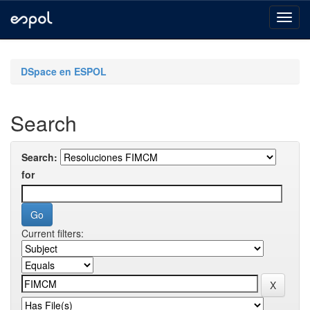
Skip
navigation
DSpace en ESPOL
Search
Search:
for
Current filters: