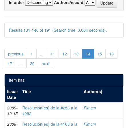
In order
Authors/record
Results 131-140 of 191 (Search time: 0.004 seconds).
previous
1
...
11
12
13
14
15
16
17
...
20
next
Item hits:
Issue
Title
Author(s)
Date
2009-
Resolución(es) de la #256 a la
Fimcm
10-15
#292
2008-
Resolución(es) de la #168 a la
Fimcm