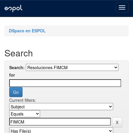
Skip
navigation
DSpace en ESPOL
Search
Search:
for
Current filters: