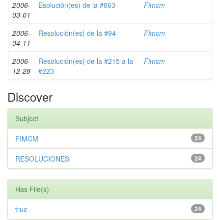
2006-
Esolución(es) de la #063
Fimcm
03-01
2006-
Resolución(es) de la #94
Fimcm
04-11
2006-
Resolución(es) de la #215 a la
Fimcm
12-28
#223
Discover
Subject
FIMCM
24
RESOLUCIONES
24
Has File(s)
true
24