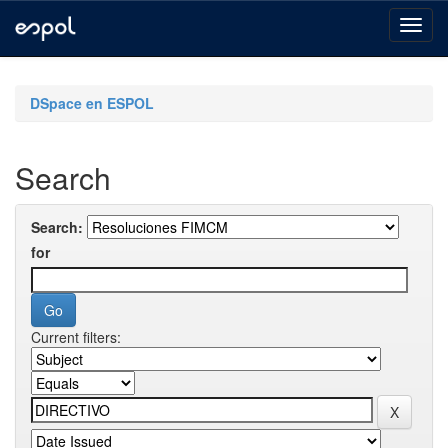
Skip
navigation
DSpace en ESPOL
Search
Search:
for
Current filters: