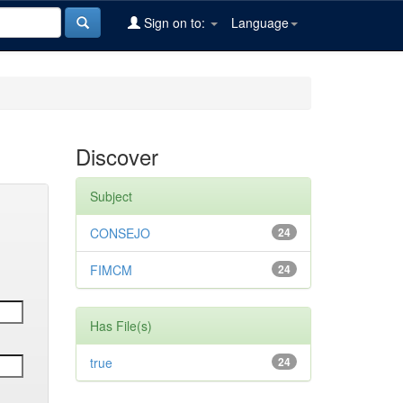
Sign on to:
Language
Discover
Subject
CONSEJO
24
FIMCM
24
Has File(s)
true
24