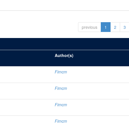
previous
1
2
3
Author(s)
Fimcm
Fimcm
Fimcm
Fimcm