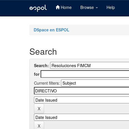
Home
Browse
Help
Skip
navigation
DSpace en ESPOL
Search
Search:
for
Current filters: