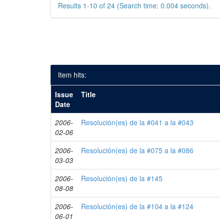
Results 1-10 of 24 (Search time: 0.004 seconds).
Item hits:
Issue
Title
Date
2006-
Resolución(es) de la #041 a la #043
02-06
2006-
Resolución(es) de la #075 a la #086
03-03
2006-
Resolución(es) de la #145
08-08
2006-
Resolución(es) de la #104 a la #124
06-01