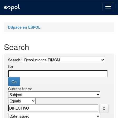
Skip
navigation
DSpace en ESPOL
Search
Search:
for
Current filters: