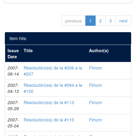
previous
1
2
3
next
Item hits:
Issue
Title
Author(s)
Date
2007-
Resolución(es) de la #206 a la
Fimcm
08-14
#207
2007-
Resolución(es) de la #094 a la
Fimcm
04-13
#100
2007-
Resolución(es) de la #113
Fimcm
05-29
2007-
Resolución(es) de la #110
Fimcm
05-04