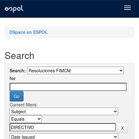
Skip
navigation
DSpace en ESPOL
Search
Search:
for
Current filters: