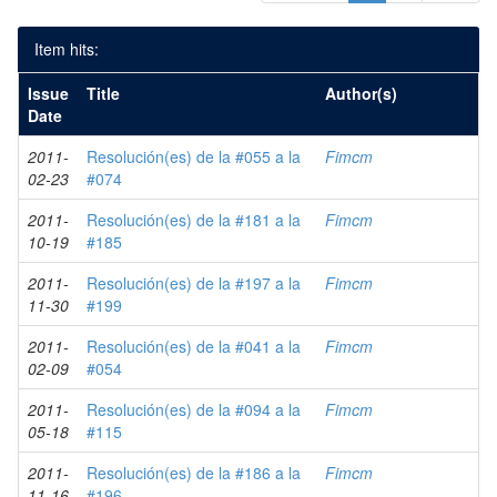
Item hits:
Issue
Title
Author(s)
Date
2011-
Resolución(es) de la #055 a la
Fimcm
02-23
#074
2011-
Resolución(es) de la #181 a la
Fimcm
10-19
#185
2011-
Resolución(es) de la #197 a la
Fimcm
11-30
#199
2011-
Resolución(es) de la #041 a la
Fimcm
02-09
#054
2011-
Resolución(es) de la #094 a la
Fimcm
05-18
#115
2011-
Resolución(es) de la #186 a la
Fimcm
11-16
#196