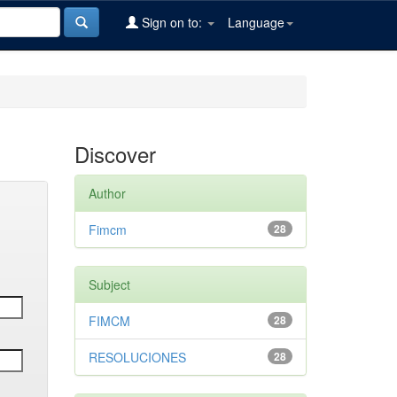
Sign on to:
Language
Discover
Author
Fimcm
28
Subject
FIMCM
28
RESOLUCIONES
28