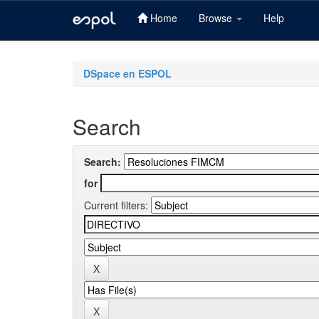
Home
Browse
Help
Skip
navigation
DSpace en ESPOL
Search
Search:
for
Current filters: