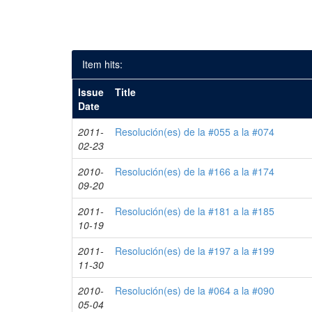
Item hits:
Issue
Title
Date
2011-
Resolución(es) de la #055 a la #074
02-23
2010-
Resolución(es) de la #166 a la #174
09-20
2011-
Resolución(es) de la #181 a la #185
10-19
2011-
Resolución(es) de la #197 a la #199
11-30
2010-
Resolución(es) de la #064 a la #090
05-04