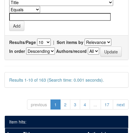
Results/Page
|
Sort items by
In order
Authors/record
Results 1-10 of 163 (Search time: 0.001 seconds).
previous
1
2
3
4
...
17
next
Item hits: