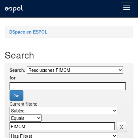
Skip
navigation
DSpace en ESPOL
Search
Search:
for
Current filters: